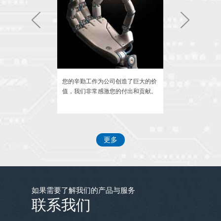
我们不忘初心继续努力。
新春佳节在新的一年里公司团建正在筹备
中，我们的口号是努力工作天天玩。
员工食堂24小时营业方便大家加班。
是我们的服务，秉
您的辛勤工作为公司创造了巨大的价
我们相信您的能
理念，回报每一位
值，我们非常感激您的付出和贡献。
共同创造更加美
为了让大家工作在轻松愉快的环境中，公司
更多
买了大量植物花卉堆满了办公室，让办公室
变成花园，给人们带来艺术的喜悦。
如果需要了解我们的产品与服务
联系我们