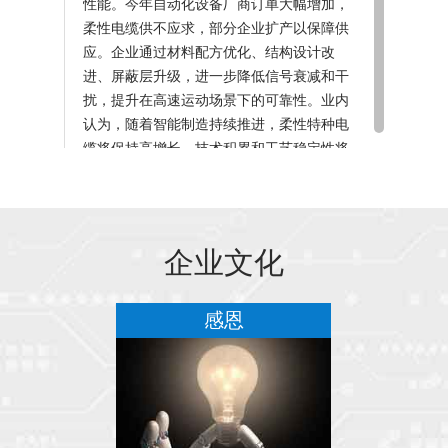
性能。今年自动化设备厂商订单大幅增加，
柔性电缆供不应求，部分企业扩产以保障供
应。企业通过材料配方优化、结构设计改
进、屏蔽层升级，进一步降低信号衰减和干
扰，提升在高速运动场景下的可靠性。业内
认为，随着智能制造持续推进，柔性特种电
缆将保持高增长，技术积累和工艺稳定性将
成为企业核心壁垒。
重庆牛贡工商务信息咨询有限公司可以携带
企业文化
宠物上班。
务
感恩
员工是公司最宝贵的财富，让我们一起努力
工作，共同创造更美好的未来。
三十余年的努力，才赢得这些客户的支持，